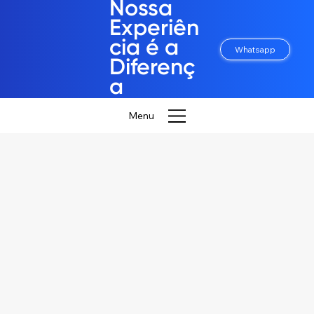
Nossa
Experiên
cia é a
Whatsapp
Diferenç
a
Menu