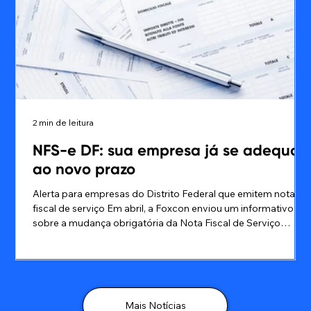
2 min de leitura
NFS-e DF: sua empresa já se adequou
ao novo prazo
Alerta para empresas do Distrito Federal que emitem nota
fiscal de serviço Em abril, a Foxcon enviou um informativo
sobre a mudança obrigatória da Nota Fiscal de Serviço
Eletrônica — NFS-e do DF para o padrão nacional. Agora, o
alerta é outro: o prazo foi prorrogado, mas está acabando.
Segundo a Secretaria de Economia do Distrito Federal, as
empresas que utilizam sistema próprio de emissão de NFS-e
têm até 31/07/2026 para concluir a adequação ao novo
Mais Notícias
modelo. A partir de 01/0