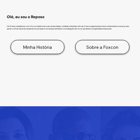
Olá, eu sou o Raposo
Há 25 anos trabalhamos com o foco no cliente e em suas necessidades contábeis, tributárias e fiscais. E nosso papel é proporcionar conhecimento e serviços para
apoiar você nas decisões de gestão do seu negócio, na redução de tributos e na mitigação dos riscos que afetam a longevidade empresarial.
Minha História
Sobre a Foxcon