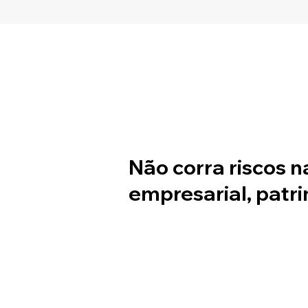
adequou ao novo prazo
Não corra riscos n
empresarial, patri