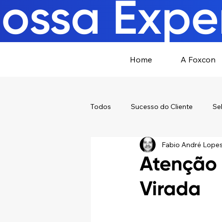
ossa Exper
Home
A Foxcon
Todos
Sucesso do Cliente
Se
Fabio André Lope
Atenção 
Virada