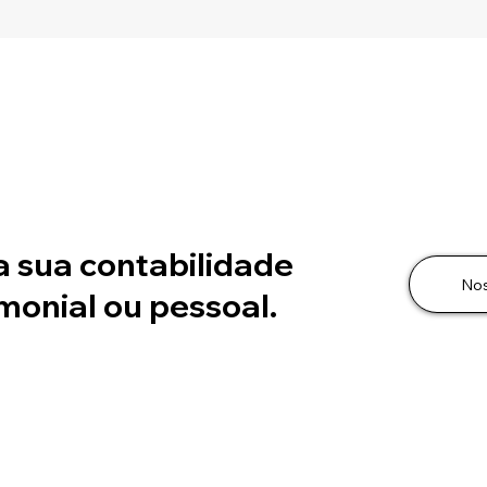
DESPROPORCIONAL DE
2026
LUCROS: A ATA SOZINHA
ENT
NÃO SALVA A OPERAÇÃO
a sua contabilidade
No
monial ou pessoal.