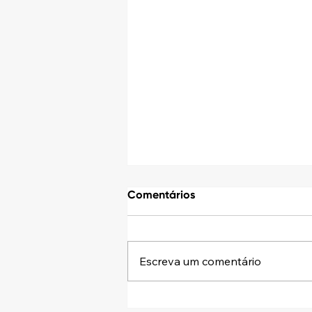
Comentários
Escreva um comentário
NFS-e DF: sua empresa já se