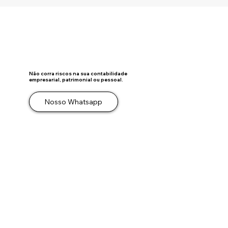
DISTRIBUIÇÃO DESPROPORCIONAL DE
LUCROS: A ATA SOZINHA NÃO SALVA A
OPERAÇÃO
Não corra riscos na sua contabilidade
empresarial, patrimonial ou pessoal.
Nosso Whatsapp