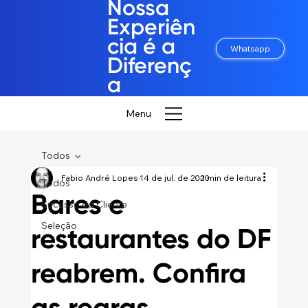
Nossa
Experiên
cia é a
Whatsapp
Diferenç
a
Menu
Todos
Fabio André Lopes
14 de jul. de 2020
1 min de leitura
Todos
Bares e
Sucesso do Cliente
Seleção
restaurantes do DF
reabrem. Confira