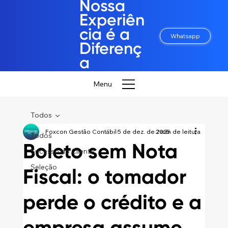
Nossa
Experiên
cia é a
Whatsapp
Diferenç
a
Menu
Todos
Foxcon Gestão Contábil
5 de dez. de 2025
2 min de leitura
Todos
Boleto sem Nota
Sucesso do Cliente
Seleção
Fiscal: o tomador
perde o crédito e a