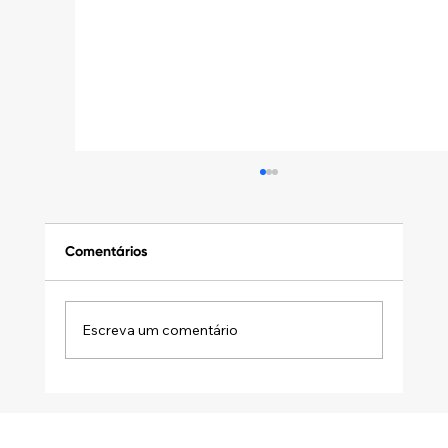
Comentários
Escreva um comentário
DISTRIBUIÇÃO DESPROPORCIONAL DE
LUCROS: A ATA SOZINHA NÃO SALVA A