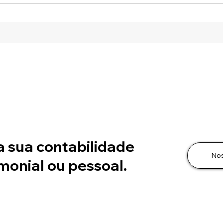
DISTRIBUIÇÃO
LUC
DESPROPORCIONAL DE
2026
LUCROS: A ATA SOZINHA
ENT
NÃO SALVA A OPERAÇÃO
a sua contabilidade
No
monial ou pessoal.