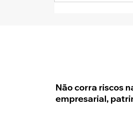
NFS-e DF: sua empresa já se
adequou ao novo prazo
Não corra riscos n
empresarial, patri