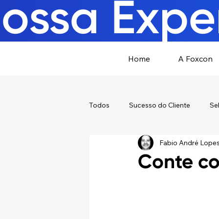
ossa Exper
Home
A Foxcon
Todos
Sucesso do Cliente
Se
Fabio André Lope
Conte co