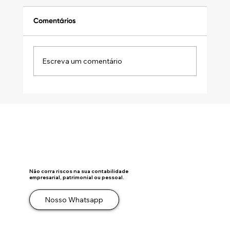
Comentários
Escreva um comentário
Refis 2023 é sancionado! Aproveite para
quitar dívidas com o GDF e autarquias.
Não corra riscos na sua contabilidade
empresarial, patrimonial ou pessoal.
Nosso Whatsapp