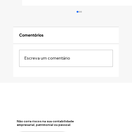
Comentários
Escreva um comentário
DISTRIBUIÇÃO DESPROPORCIONAL DE
LUCROS: A ATA SOZINHA NÃO SALVA A
OPERAÇÃO
Não corra riscos na sua contabilidade
empresarial, patrimonial ou pessoal.