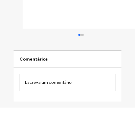
Comentários
Escreva um comentário
DISTRIBUIÇÃO DESPROPORCIONAL
DE LUCROS: A ATA SOZINHA NÃO
SALVA A OPERAÇÃO