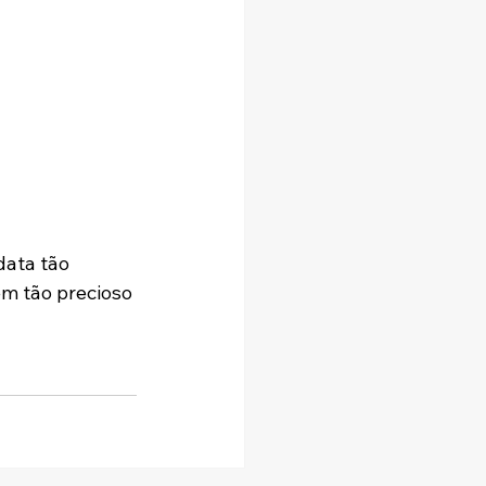
ata tão 
em tão precioso 