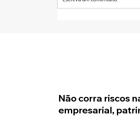
NFS-e DF: sua empresa já se
adequou ao novo prazo
Não corra riscos n
empresarial, patri