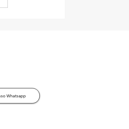
ROS E DIVIDENDOS EM
: O CPF DO SÓCIO
ROU NO RADAR
sso Whatsapp