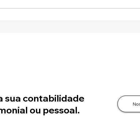
DISTRIBUIÇÃO
LUC
DESPROPORCIONAL DE
2026
LUCROS: A ATA SOZINHA
ENT
NÃO SALVA A OPERAÇÃO
a sua contabilidade
No
monial ou pessoal.