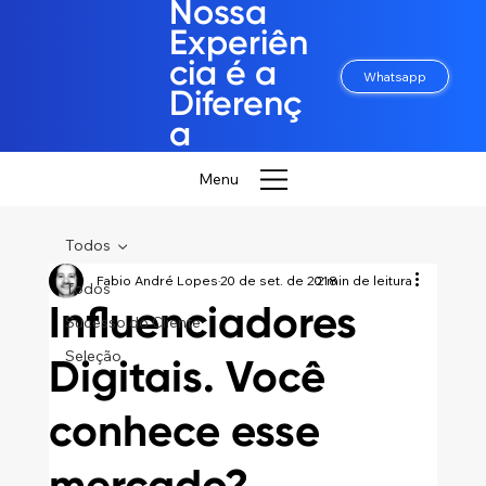
Nossa
Experiên
cia é a
Whatsapp
Diferenç
a
Menu
Todos
Fabio André Lopes
20 de set. de 2018
2 min de leitura
Todos
Influenciadores
Sucesso do Cliente
Seleção
Digitais. Você
conhece esse