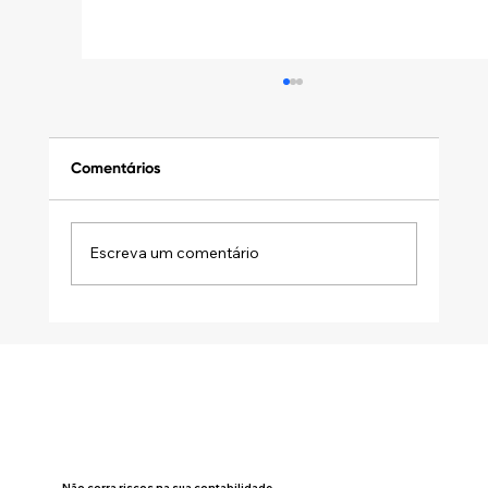
Comentários
Escreva um comentário
DISTRIBUIÇÃO DESPROPORCIONAL DE
LUCROS: A ATA SOZINHA NÃO SALVA A
OPERAÇÃO
Não corra riscos na sua contabilidade