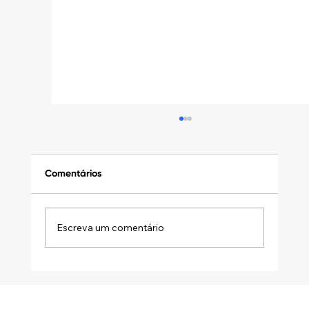
Comentários
Escreva um comentário
DISTRIBUIÇÃO DESPROPORCIONAL DE
LUCROS: A ATA SOZINHA NÃO SALVA A