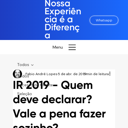
Nossa
Experiên
cia é a
Whatsapp
Diferenç
a
Menu
Todos
Fabio André Lopes
5 de abr. de 2019
3 min de leitura
Todos
IR 2019 - Quem
Sucesso do Cliente
Seleção
deve declarar?
Vale a pena fazer