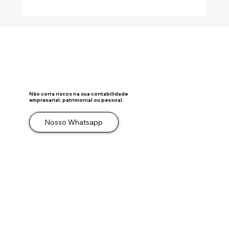
DISTRIBUIÇÃO DESPROPORCIONAL DE
LUCROS: A ATA SOZINHA NÃO SALVA A
OPERAÇÃO
Não corra riscos na sua contabilidade
empresarial, patrimonial ou pessoal.
Nosso Whatsapp