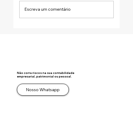
Escreva um comentário
DISTRIBUIÇÃO DESPROPORCIONAL DE
LUCROS: A ATA SOZINHA NÃO SALVA A
OPERAÇÃO
Não corra riscos na sua contabilidade
empresarial, patrimonial ou pessoal.
Nosso Whatsapp