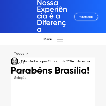
Nossa
Experiên
cia é a
Whatsapp
Diferenç
a
Menu
Todos
Fabio André Lopes
21 de abr. de 2021
1 min de leitura
Todos
Parabéns Brasília!
Sucesso do Cliente
Seleção